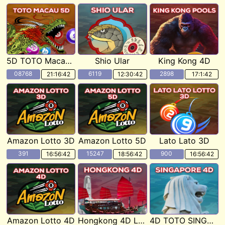
5D TOTO Macau POOLS
Shio Ular
King Kong 4D
08768
6119
2898
21:16:41
12:30:41
17:1:41
Amazon Lotto 3D
Amazon Lotto 5D
Lato Lato 3D
391
15247
900
16:56:41
18:56:41
16:56:41
Amazon Lotto 4D
Hongkong 4D Lotto
4D TOTO SINGAPORE POOLS