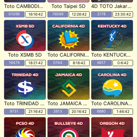
Toto CAMBODIA 5D
Toto Taipei 5D
4D TOTO Jakarta POOLS
01096
76069
2178
16:16:41
12:26:41
23:30:41
Toto XSMB 5D
Toto CALIFORNIA 4D
Toto KENTUCKY 4D
16479
0744
6617
18:21:41
8:16:41
0:6:41
Toto TRINIDAD & TOBAGO 4D
Toto JAMAICA 4D
Toto CAROLINA 4D
9731
2613
6880
21:16:41
20:16:41
1:46:41