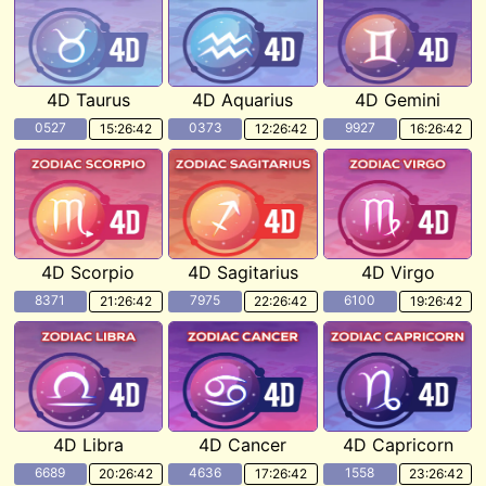
4D Taurus
4D Aquarius
4D Gemini
0527
0373
9927
15:26:41
12:26:41
16:26:41
4D Scorpio
4D Sagitarius
4D Virgo
8371
7975
6100
21:26:41
22:26:41
19:26:41
4D Libra
4D Cancer
4D Capricorn
6689
4636
1558
20:26:41
17:26:41
23:26:41