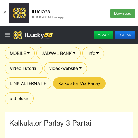
×
ILUCKY88
Download
ILUCKY88 Mobile App
MASUK
DAFTAR
MOBILE
JADWAL BANK
Info
Video Tutorial
video-website
LINK ALTERNATIF
Kalkulator Mix Parlay
antiblokir