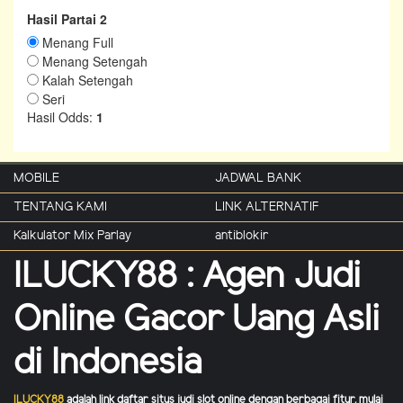
MOBILE
JADWAL BANK
TENTANG KAMI
LINK ALTERNATIF
Kalkulator Mix Parlay
antiblokir
ILUCKY88 : Agen Judi
Online Gacor Uang Asli
di Indonesia
ILUCKY88
adalah link daftar situs judi slot online dengan berbagai fitur, mulai