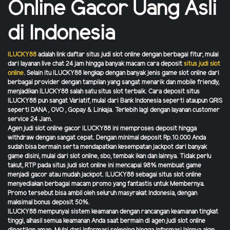
Online Gacor Uang Asli
di Indonesia
ILUCKY88
adalah link daftar situs judi slot online dengan berbagai fitur, mulai
dari layanan live chat 24 jam hingga banyak macam cara deposit
situs judi slot
online
. Selain itu ILUCKY88 lengkap dengan banyak jenis game slot online dari
berbagai provider dengan tampilan yang sangat menarik dan mobile friendly,
menjadikan
ILUCKY88 salah satu situs slot terbaik. Cara deposit situs
ILUCKY88 pun sangat Variatif, mulai dari Bank Indonesia seperti ataupun QRIS
seperti DANA , OVO , Gopay & Linkaja. Terlebih lagi dengan layanan customer
service 24 Jam.
Agen judi slot online gacor ILUCKY88 ini memproses deposit hingga
withdraw dengan sangat cepat. Dengan minimal deposit Rp.10.000 Anda
sudah bisa bermain serta mendapatkan kesempatan jackpot dari banyak
game disini, mulai dari slot online, sbo, tembak ikan dan lainnya. Tidak perlu
takut, RTP pada situs judi slot online ini mencapai 98% membuat game
menjadi gacor atau mudah jackpot. ILUCKY88 sebagai situs slot online
menyediakan berbagai macam promo yang fantastis untuk Membernya.
Promo tersebut bisa ambil oleh seluruh masyrakat Indonesia, dengan
maksimal bonus deposit 50%.
ILUCKY88 mempunyai sistem keamanan dengan rancangan keamanan tingkat
tinggi, alhasil semua keamanan Anda saat bermain di agen judi slot online