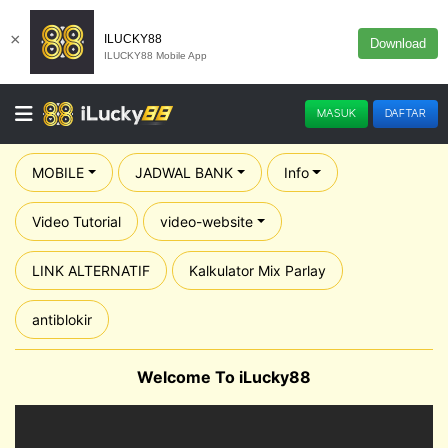
×
ILUCKY88
Download
ILUCKY88 Mobile App
MASUK
DAFTAR
MOBILE
JADWAL BANK
Info
Video Tutorial
video-website
LINK ALTERNATIF
Kalkulator Mix Parlay
antiblokir
Welcome To iLucky88