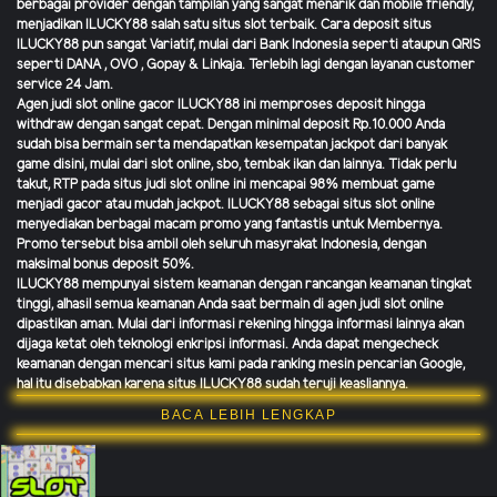
berbagai provider dengan tampilan yang sangat menarik dan mobile friendly,
menjadikan
ILUCKY88 salah satu situs slot terbaik. Cara deposit situs
ILUCKY88 pun sangat Variatif, mulai dari Bank Indonesia seperti ataupun QRIS
seperti DANA , OVO , Gopay & Linkaja. Terlebih lagi dengan layanan customer
service 24 Jam.
Agen judi slot online gacor ILUCKY88 ini memproses deposit hingga
withdraw dengan sangat cepat. Dengan minimal deposit Rp.10.000 Anda
sudah bisa bermain serta mendapatkan kesempatan jackpot dari banyak
game disini, mulai dari slot online, sbo, tembak ikan dan lainnya. Tidak perlu
takut, RTP pada situs judi slot online ini mencapai 98% membuat game
menjadi gacor atau mudah jackpot. ILUCKY88 sebagai situs slot online
menyediakan berbagai macam promo yang fantastis untuk Membernya.
Promo tersebut bisa ambil oleh seluruh masyrakat Indonesia, dengan
maksimal bonus deposit 50%.
ILUCKY88 mempunyai sistem keamanan dengan rancangan keamanan tingkat
tinggi, alhasil semua keamanan Anda saat bermain di agen judi slot online
dipastikan aman. Mulai dari informasi rekening hingga informasi lainnya akan
dijaga ketat oleh teknologi enkripsi informasi. Anda dapat mengecheck
keamanan dengan mencari situs kami pada ranking mesin pencarian Google,
hal itu disebabkan karena situs ILUCKY88 sudah teruji keasliannya.
BACA LEBIH LENGKAP